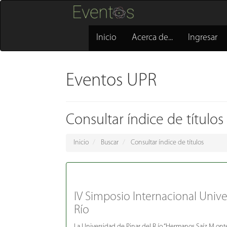
Inicio
Acerca de...
Ingresar
Eventos UPR
Consultar índice de títulos
Inicio
Buscar
Consultar índice de títulos
IV Simposio Internacional Unive
Río
La Universidad de Pinar del R ío “Hermanos Saíz M ont