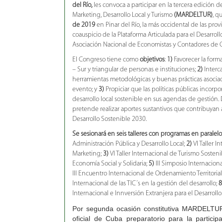
del Río,
les convoca a participar en la tercera edición 
Marketing, Desarrollo Local y Turismo
(MARDELTUR)
, q
de 2019
en Pinar del Río, la más occidental de las prov
coauspicio de la Plataforma Articulada para el Desarrollo 
Asociación Nacional de Economistas y Contadores de 
El Congreso tiene como
objetivos
:
1)
Favorecer la form
– Sur y triangular de personas e instituciones;
2)
Interc
herramientas metodológicas y buenas prácticas asociad
evento; y
3)
Propiciar que las políticas públicas incorp
desarrollo local sostenible en sus agendas de gestión.
pretende realizar aportes sustantivos que contribuyan a
Desarrollo Sostenible 2030.
Se sesionará en seis talleres con programas en paralelo
Administración Pública y Desarrollo Local;
2)
VI Taller I
Marketing;
3)
VI Taller Internacional de Turismo Sosteni
Economía Social y Solidaria;
5)
III Simposio Internacion
III Encuentro Internacional de Ordenamiento Territori
Internacional de las TIC´s en la gestión del desarrollo;
8
Internacional e Innversión Extranjera para el Desarrollo
Por segunda ocasión constitutiva MARDELTU
oficial de Cuba preparatorio para la partici