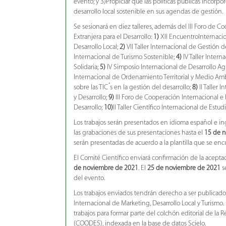
evento; y 3)Propiciar que las políticas públicas incorpo
desarrollo local sostenible en sus agendas de gestión.
Se sesionará en diez talleres, además del III Foro de C
Extranjera para el Desarrollo:
1)
XII EncuentroInternacio
Desarrollo Local;
2)
VII Taller Internacional de Gestión 
Internacional de Turismo Sostenible;
4)
IV Taller Intern
Solidaria;
5)
IV Simposio Internacional de Desarrollo Ag
Internacional de Ordenamiento Territorial y Medio Am
sobre las TIC ́s en la gestión del desarrollo;
8)
II Taller
y Desarrollo;
9)
III Foro de Cooperación Internacional e 
Desarrollo;
10)
II Taller Científico Internacional de Estud
Los trabajos serán presentados en idioma español e ing
las grabaciones de sus presentaciones hasta el
15 de 
serán presentadas de acuerdo a la plantilla que se enc
El Comité Científico enviará confirmación de la acepta
de noviembre de 2021
. El
25 de noviembre de 2021
s
del evento.
Los trabajos enviados tendrán derecho a ser publicado
Internacional de Marketing, Desarrollo Local y Turismo.
trabajos para formar parte del colchón editorial de la R
(COODES), indexada en la base de datos Scielo.