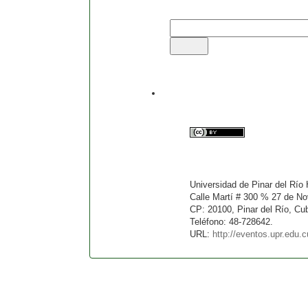
contenido importante agregado a la conferenci
Correo-e
Te puedes registrar con este sitio para..
»
Declaración de privacidad
Este trabajo está licenciado
Commons Attribution 3.0
.
Universidad de Pinar del Rí
Calle Martí # 300 % 27 de No
CP: 20100, Pinar del Río, Cu
Teléfono: 48-728642.
URL:
http://eventos.upr.edu.c