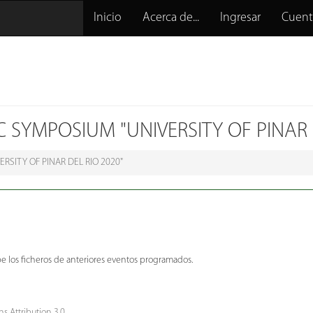
Inicio
Acerca de...
Ingresar
Cuent
IC SYMPOSIUM "UNIVERSITY OF PINAR 
RSITY OF PINAR DEL RIO 2020"
e los ficheros de anteriores eventos programados.
s Attribution 3.0
.